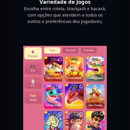
Variedade de Jogos
Escolha entre roleta, blackjack e bacará,
com opções que atendem a todos os
estilos e preferências dos jogadores.