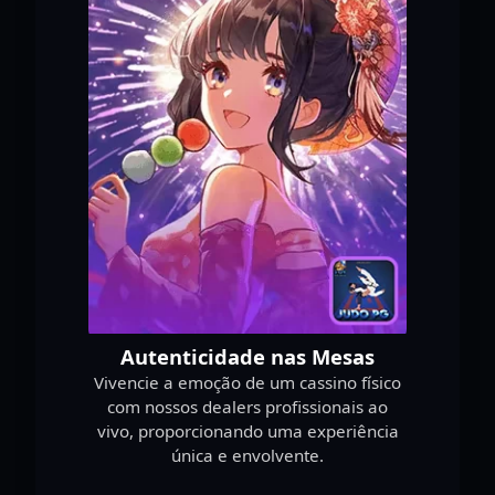
Autenticidade nas Mesas
Vivencie a emoção de um cassino físico
com nossos dealers profissionais ao
vivo, proporcionando uma experiência
única e envolvente.