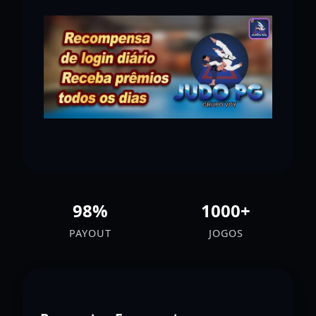
98%
1000+
PAYOUT
JOGOS