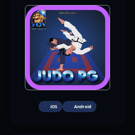
iOS
Android