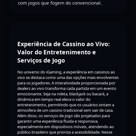
com jogos que fogem do convencional.
Experiência de Cassino ao Vivo:
Valor do Entretenimento e
Serviços de Jogo
No universo do iGaming, a experiência em cassinos ao
vivo se destaca como uma das opções mais envolventes
para os jogadores. A interatividade proporcionada por
dealers ao vivo transforma cada partida em um evento
emocionante. Seja na roleta, blackjack ou bacará, a
dinâmica em tempo real eleva o valor do
entretenimento, permitindo que os usuários sintam a
atmosfera de um cassino tradicional sem sair de casa.
Além disso, os serviços de jogo são projetados para
garantir uma experiência fluida e responsiva,
especialmente em dispositivos móveis, atendendo ao
público brasileiro que prioriza a acessibilidade. Nesse