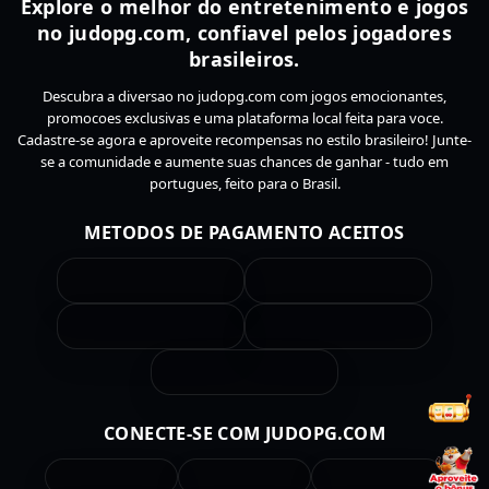
Explore o melhor do entretenimento e jogos
no judopg.com, confiavel pelos jogadores
brasileiros.
Descubra a diversao no judopg.com com jogos emocionantes,
promocoes exclusivas e uma plataforma local feita para voce.
Cadastre-se agora e aproveite recompensas no estilo brasileiro! Junte-
se a comunidade e aumente suas chances de ganhar - tudo em
portugues, feito para o Brasil.
METODOS DE PAGAMENTO ACEITOS
CONECTE-SE COM JUDOPG.COM