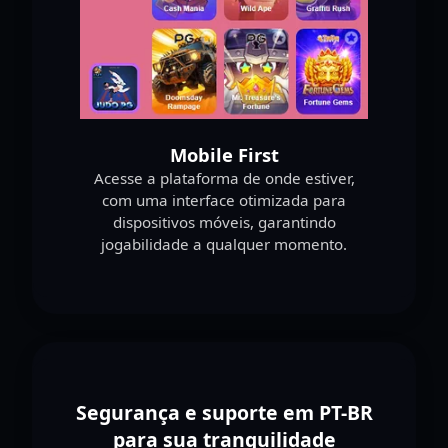
Mobile First
Acesse a plataforma de onde estiver,
com uma interface otimizada para
dispositivos móveis, garantindo
jogabilidade a qualquer momento.
Segurança e suporte em PT-BR
para sua tranquilidade