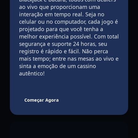
ao vivo que proporcionam uma
interação em tempo real. Seja no
celular ou no computador, cada jogo é
projetado para que você tenha a
melhor experiência possível. Com total
segurança e suporte 24 horas, seu
registro é rápido e fácil. Não perca
mais tempo; entre nas mesas ao vivo e
sinta a emoção de um cassino
autêntico!
Começar Agora