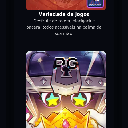
Variedade de Jogos
Desfrute de roleta, blackjack e
bacará, todos acessíveis na palma da
sua mão.