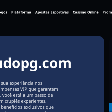
ogos
Plataforma
Apostas Esportivas
Cassino Online
Prom
udopg.com
 sua experiência nos
compensas VIP que garantem
s, você está a um passo de
m crupiês experientes.
benefícios exclusivos que