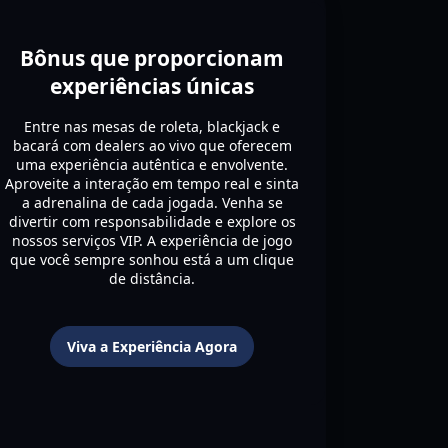
Bônus que proporcionam
experiências únicas
Entre nas mesas de roleta, blackjack e
bacará com dealers ao vivo que oferecem
uma experiência autêntica e envolvente.
Aproveite a interação em tempo real e sinta
a adrenalina de cada jogada. Venha se
divertir com responsabilidade e explore os
nossos serviços VIP. A experiência de jogo
que você sempre sonhou está a um clique
de distância.
Viva a Experiência Agora