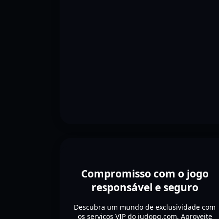
Compromisso com o jogo
responsável e seguro
Descubra um mundo de exclusividade com
os serviços VIP do judopg.com. Aproveite