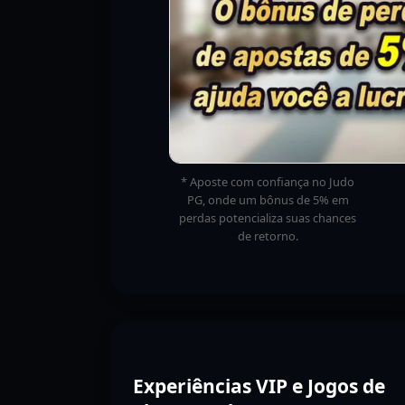
* Aposte com confiança no Judo
PG, onde um bônus de 5% em
perdas potencializa suas chances
de retorno.
Experiências VIP e Jogos de