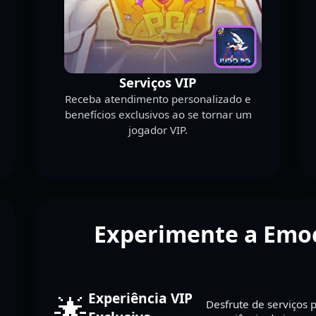
Serviços VIP
Receba atendimento personalizado e
benefícios exclusivos ao se tornar um
jogador VIP.
Experimente a Emo
🌟
Experiência VIP
Desfrute de serviços