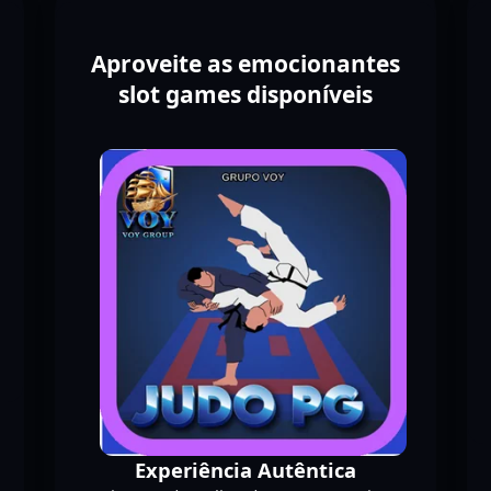
Aproveite as emocionantes
slot games disponíveis
Experiência Autêntica