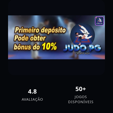
50+
4.8
JOGOS
AVALIAÇÃO
DISPONÍVEIS