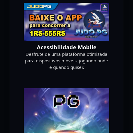
Acessibilidade Mobile
Desfrute de uma plataforma otimizada
para dispositivos móveis, jogando onde
e quando quiser.