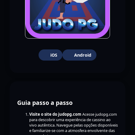
iOS
Android
Guia passo a passo
Visite o site do judopg.com
Acesse judopg.com
para descobrir uma experiência de cassino ao
vivo autêntica. Navegue pelas opções disponíveis
e familiarize-se com a atmosfera envolvente das