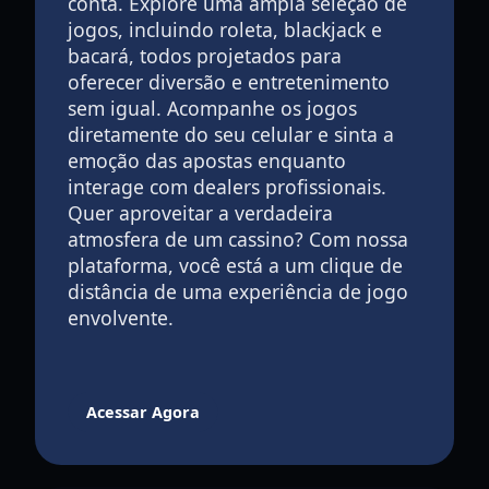
conta. Explore uma ampla seleção de
jogos, incluindo roleta, blackjack e
bacará, todos projetados para
oferecer diversão e entretenimento
sem igual. Acompanhe os jogos
diretamente do seu celular e sinta a
emoção das apostas enquanto
interage com dealers profissionais.
Quer aproveitar a verdadeira
atmosfera de um cassino? Com nossa
plataforma, você está a um clique de
distância de uma experiência de jogo
envolvente.
Acessar Agora