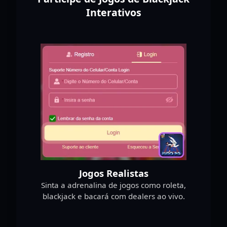
Interativos
Jogos Realistas
Sinta a adrenalina de jogos como roleta,
blackjack e bacará com dealers ao vivo.