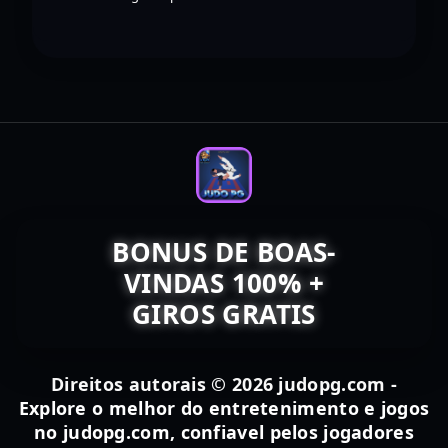
BONUS DE BOAS-
VINDAS 100% +
GIROS GRATIS
Direitos autorais © 2026 judopg.com -
Explore o melhor do entretenimento e jogos
no judopg.com, confiavel pelos jogadores