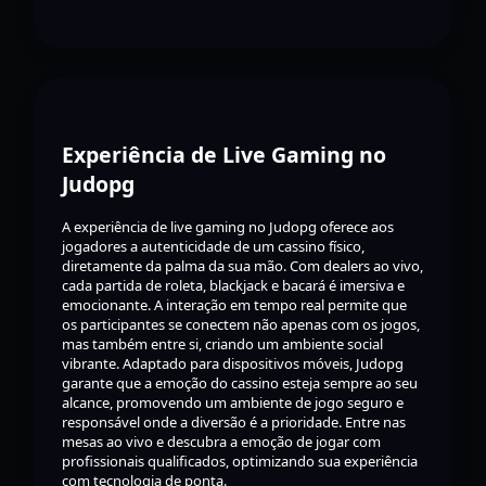
Experiência de Live Gaming no
Judopg
A experiência de live gaming no Judopg oferece aos
jogadores a autenticidade de um cassino físico,
diretamente da palma da sua mão. Com dealers ao vivo,
cada partida de roleta, blackjack e bacará é imersiva e
emocionante. A interação em tempo real permite que
os participantes se conectem não apenas com os jogos,
mas também entre si, criando um ambiente social
vibrante. Adaptado para dispositivos móveis, Judopg
garante que a emoção do cassino esteja sempre ao seu
alcance, promovendo um ambiente de jogo seguro e
responsável onde a diversão é a prioridade. Entre nas
mesas ao vivo e descubra a emoção de jogar com
profissionais qualificados, optimizando sua experiência
com tecnologia de ponta.