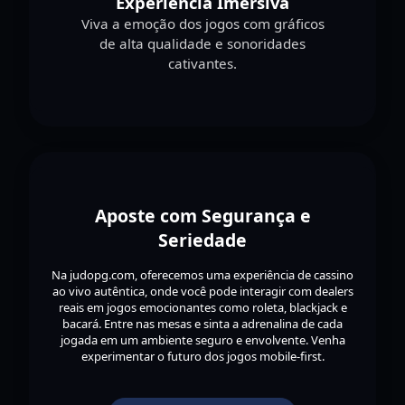
Experiência Imersiva
Viva a emoção dos jogos com gráficos
de alta qualidade e sonoridades
cativantes.
Aposte com Segurança e
Seriedade
Na judopg.com, oferecemos uma experiência de cassino
ao vivo autêntica, onde você pode interagir com dealers
reais em jogos emocionantes como roleta, blackjack e
bacará. Entre nas mesas e sinta a adrenalina de cada
jogada em um ambiente seguro e envolvente. Venha
experimentar o futuro dos jogos mobile-first.