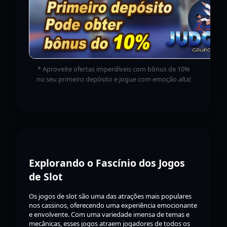
* Aproveite ofertas imperdíveis com bônus de 10%
no seu primeiro depósito e jogue com emoção alta!
Explorando o Fascínio dos Jogos
de Slot
Os jogos de slot são uma das atrações mais populares
nos cassinos, oferecendo uma experiência emocionante
e envolvente. Com uma variedade imensa de temas e
mecânicas, esses jogos atraem jogadores de todos os