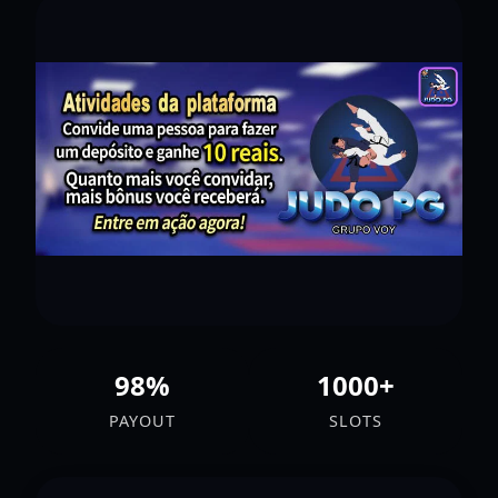
98%
1000+
PAYOUT
SLOTS