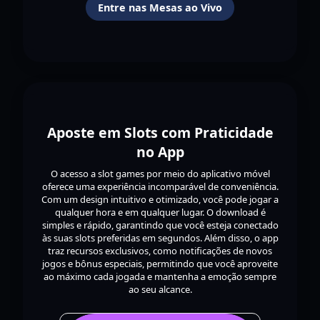
Entre nas Mesas ao Vivo
Aposte em Slots com Praticidade
no App
O acesso a slot games por meio do aplicativo móvel
oferece uma experiência incomparável de conveniência.
Com um design intuitivo e otimizado, você pode jogar a
qualquer hora e em qualquer lugar. O download é
simples e rápido, garantindo que você esteja conectado
às suas slots preferidas em segundos. Além disso, o app
traz recursos exclusivos, como notificações de novos
jogos e bônus especiais, permitindo que você aproveite
ao máximo cada jogada e mantenha a emoção sempre
ao seu alcance.