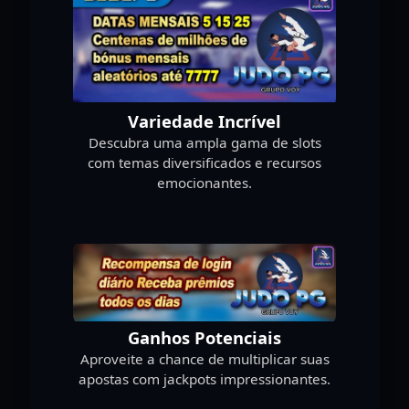
Variedade Incrível
Descubra uma ampla gama de slots
com temas diversificados e recursos
emocionantes.
Ganhos Potenciais
Aproveite a chance de multiplicar suas
apostas com jackpots impressionantes.