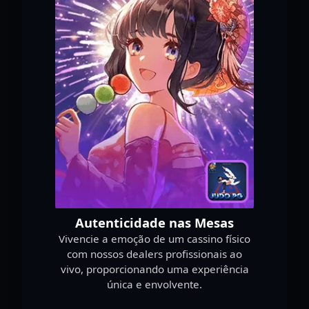
Autenticidade nas Mesas
Vivencie a emoção de um cassino físico
com nossos dealers profissionais ao
vivo, proporcionando uma experiência
única e envolvente.