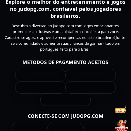
Explore o melhor do entretenimento e jogos
no judopg.com, confiavel pelos jogadores
brasileiros.
Descubra a diversao no judopg.com com jogos emocionantes,
promocoes exclusivas e uma plataforma local feita para voce.
Cadastre-se agora e aproveite recompensas no estilo brasileiro! Junte-
se a comunidade e aumente suas chances de ganhar - tudo em
portugues, feito para o Brasil.
METODOS DE PAGAMENTO ACEITOS
CONECTE-SE COM JUDOPG.COM