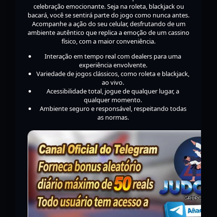
celebração emocionante. Seja na roleta, blackjack ou
bacará, você se sentirá parte do jogo como nunca antes.
Acompanhe a ação do seu celular, desfrutando de um
ambiente autêntico que replica a emoção de um cassino
físico, com a maior conveniência.
Interação em tempo real com dealers para uma
experiência envolvente.
Variedade de jogos clássicos, como roleta e blackjack,
ao vivo.
Acessibilidade total, jogue de qualquer lugar, a
qualquer momento.
Ambiente seguro e responsável, respeitando todas
as normas.