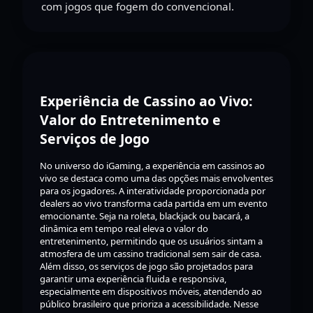
com jogos que fogem do convencional.
Experiência de Cassino ao Vivo:
Valor do Entretenimento e
Serviços de Jogo
No universo do iGaming, a experiência em cassinos ao
vivo se destaca como uma das opções mais envolventes
para os jogadores. A interatividade proporcionada por
dealers ao vivo transforma cada partida em um evento
emocionante. Seja na roleta, blackjack ou bacará, a
dinâmica em tempo real eleva o valor do
entretenimento, permitindo que os usuários sintam a
atmosfera de um cassino tradicional sem sair de casa.
Além disso, os serviços de jogo são projetados para
garantir uma experiência fluida e responsiva,
especialmente em dispositivos móveis, atendendo ao
público brasileiro que prioriza a acessibilidade. Nesse