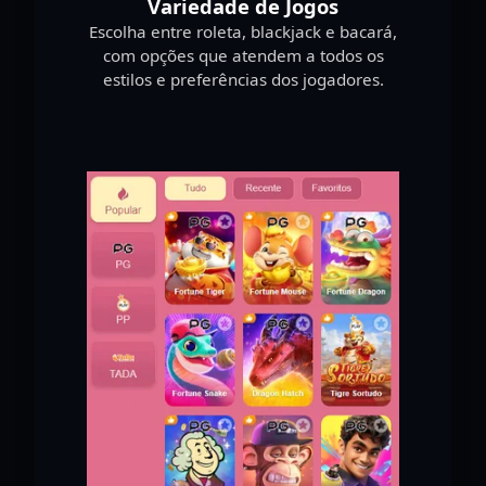
Variedade de Jogos
Escolha entre roleta, blackjack e bacará,
com opções que atendem a todos os
estilos e preferências dos jogadores.