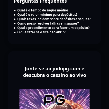
Perguntas Frequentes
Qual é o tempo de saque médio?
Qual é o valor mínimo para depósitos?
Quais taxas incidem sobre depósitos e saques?
Como posso resolver falhas em saques?
Qual o procedimento para fazer um depósito?
O que fazer se o site não abrir?
Junte-se ao judopg.com e
descubra o cassino ao vivo