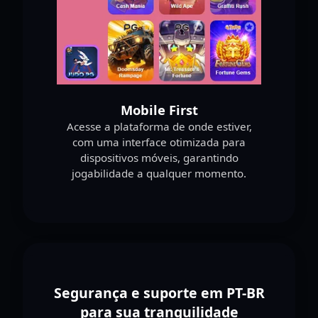
Mobile First
Acesse a plataforma de onde estiver,
com uma interface otimizada para
dispositivos móveis, garantindo
jogabilidade a qualquer momento.
Segurança e suporte em PT-BR
para sua tranquilidade